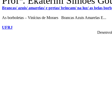
Prof
. Ekaterini Simões Go
Brancas/ azuis/ amarelas/ e pretas/ brincam/ na luz/ as belas borbo
As borboletas – Vinícius de Moraes Brancas Azuis Amarelas E...
UFRJ
Desenvol