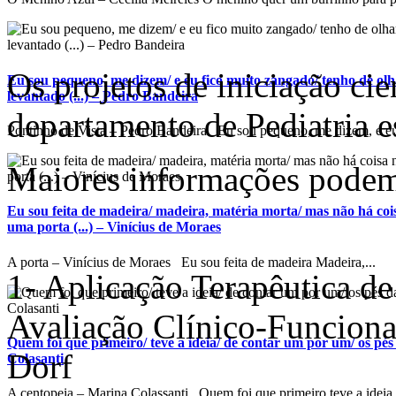
Os projetos de iniciação cie
Eu sou pequeno, me dizem/ e eu fico muito zangado/ tenho de ol
levantado (...) – Pedro Bandeira
departamento de Pediatria es
Pontinho de Vista – Pedro Bandeira Eu sou pequeno, me dizem, e eu 
Maiores informações podem
Eu sou feita de madeira/ madeira, matéria morta/ mas não há co
uma porta (...) – Vinícius de Moraes
A porta – Vinícius de Moraes Eu sou feita de madeira Madeira,...
1- Aplicação Terapêutica de
Avaliação Clínico-Funciona
Quem foi que primeiro/ teve a ideia/ de contar um por um/ os pés 
Dorf
Colasanti
A centopeia – Marina Colassanti Quem foi que primeiro teve a ideia 