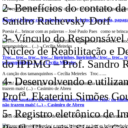
2- Benefícios do contato da
Sandro Rachevsky Dorf
Poesia/ é brincar com palavras/ como se brinca/ com bola, papagaio
Poesia é... brincar com as palavras – José Paulo Paes como se brinca.
3- Vínculo do Responsável 
Núcleo de Reabilitação e 
Troc... troc... troc... troc.../ ligeirinhos, ligeirinhos,/ troc... troc...
do IPPMG – Prof. Sandro 
tamanquinhos... (...) – Cecília Meireles
A canção dos tamanquinhos – Cecília Meireles Troc…...
4- Desenvolvendo e utiliza
a
Prof
. Ekaterini Simões Go
Oh! que saudades que tenho/ da aurora da minha vida,/ da minha
não trazem mais! (...) – Casimiro de Abreu
5- Registro eletrônico de I
Meus oito anos – Casimiro de Abreu Oh! que saudades que tenho Da
a