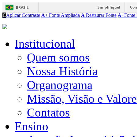
Simplifique!
Com
BRASIL
C
Aplicar Contraste
A+
Fonte Ampliada
A
Restaurar Fonte
A-
Fonte 
Institucional
Quem somos
Nossa História
Organograma
Missão, Visão e Valore
Contatos
Ensino