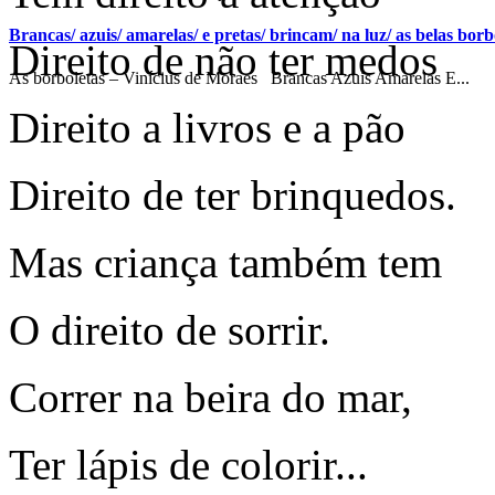
Brancas/ azuis/ amarelas/ e pretas/ brincam/ na luz/ as belas borbo
Direito de não ter medos
As borboletas – Vinícius de Moraes Brancas Azuis Amarelas E...
Direito a livros e a pão
Direito de ter brinquedos.
Mas criança também tem
O direito de sorrir.
Correr na beira do mar,
Ter lápis de colorir...