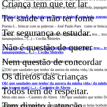
Criança tem que ter lar
Ter saúde e não ter fome
Poesia/ é brincar com palavras/ como se brinca/ com bola, papagaio
Poesia é... brincar com as palavras – José Paulo Paes como se brinca.
Ter segurança e estudar.
Não é questão de querer
Troc... troc... troc... troc.../ ligeirinhos, ligeirinhos,/ troc... troc...
tamanquinhos... (...) – Cecília Meireles
Nem questão de concordar
A canção dos tamanquinhos – Cecília Meireles Troc…...
Os diretos das crianças
Oh! que saudades que tenho/ da aurora da minha vida,/ da minha
não trazem mais! (...) – Casimiro de Abreu
Todos tem de respeitar.
Meus oito anos – Casimiro de Abreu Oh! que saudades que tenho Da
Tem direito à atenção