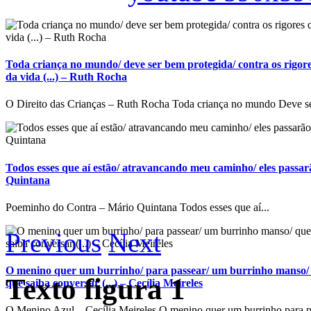
Toda criança no mundo/ deve ser bem protegida/ contra os rigore
da vida (...) – Ruth Rocha
O Direito das Crianças – Ruth Rocha Toda criança no mundo Deve se
Todos esses que aí estão/ atravancando meu caminho/ eles passarã
Quintana
Poeminho do Contra – Mário Quintana Todos esses que aí...
Previous
Next
O menino quer um burrinho/ para passear/ um burrinho manso/ 
Texto figura 1
que saiba conversar (...) – Cecília Meireles
O Menino Azul – Cecília Meireles O menino quer um burrinho para p