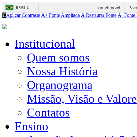
Simplifique!
Com
BRASIL
C
Aplicar Contraste
A+
Fonte Ampliada
A
Restaurar Fonte
A-
Fonte 
Institucional
Quem somos
Nossa História
Organograma
Missão, Visão e Valore
Contatos
Ensino