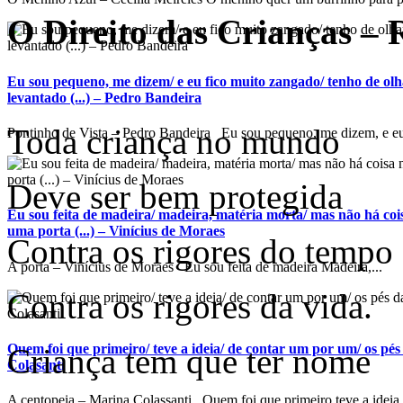
O Direito das Crianças –
Eu sou pequeno, me dizem/ e eu fico muito zangado/ tenho de ol
levantado (...) – Pedro Bandeira
Toda criança no mundo
Pontinho de Vista – Pedro Bandeira Eu sou pequeno, me dizem, e eu 
Deve ser bem protegida
Eu sou feita de madeira/ madeira, matéria morta/ mas não há co
uma porta (...) – Vinícius de Moraes
Contra os rigores do tempo
A porta – Vinícius de Moraes Eu sou feita de madeira Madeira,...
Contra os rigores da vida.
Quem foi que primeiro/ teve a ideia/ de contar um por um/ os pés 
Criança tem que ter nome
Colasanti
A centopeia – Marina Colassanti Quem foi que primeiro teve a ideia 