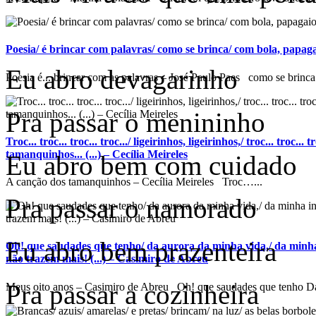
Poesia/ é brincar com palavras/ como se brinca/ com bola, papagaio
Eu abro devagarinho
Poesia é... brincar com as palavras – José Paulo Paes como se brinca.
Pra passar o menininho
Troc... troc... troc... troc.../ ligeirinhos, ligeirinhos,/ troc... troc...
tamanquinhos... (...) – Cecília Meireles
Eu abro bem com cuidado
A canção dos tamanquinhos – Cecília Meireles Troc…...
Pra passar o namorado
Eu abro bem prazenteira
Oh! que saudades que tenho/ da aurora da minha vida,/ da minha
não trazem mais! (...) – Casimiro de Abreu
Pra passar a cozinheira
Meus oito anos – Casimiro de Abreu Oh! que saudades que tenho Da