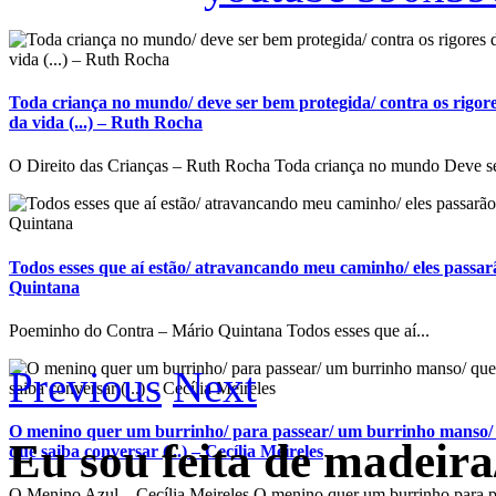
Toda criança no mundo/ deve ser bem protegida/ contra os rigore
da vida (...) – Ruth Rocha
O Direito das Crianças – Ruth Rocha Toda criança no mundo Deve se
Todos esses que aí estão/ atravancando meu caminho/ eles passarã
Quintana
Poeminho do Contra – Mário Quintana Todos esses que aí...
Previous
Next
O menino quer um burrinho/ para passear/ um burrinho manso/ 
Eu sou feita de madeira
que saiba conversar (...) – Cecília Meireles
O Menino Azul – Cecília Meireles O menino quer um burrinho para p