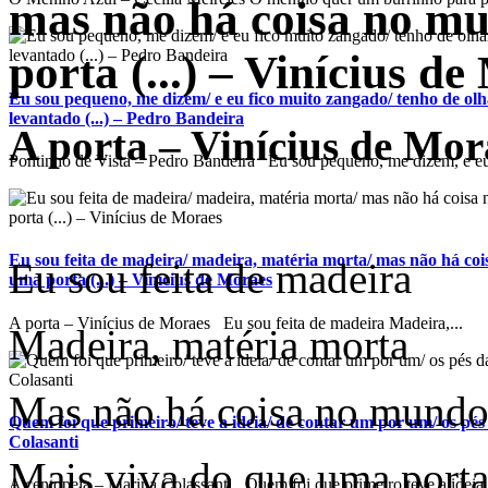
mas não há coisa no mu
porta (...) – Vinícius d
Eu sou pequeno, me dizem/ e eu fico muito zangado/ tenho de ol
levantado (...) – Pedro Bandeira
A porta – Vinícius de Mor
Pontinho de Vista – Pedro Bandeira Eu sou pequeno, me dizem, e eu 
Eu sou feita de madeira/ madeira, matéria morta/ mas não há co
Eu sou feita de madeira
uma porta (...) – Vinícius de Moraes
A porta – Vinícius de Moraes Eu sou feita de madeira Madeira,...
Madeira, matéria morta
Mas não há coisa no mund
Quem foi que primeiro/ teve a ideia/ de contar um por um/ os pés 
Colasanti
Mais viva do que uma porta
A centopeia – Marina Colassanti Quem foi que primeiro teve a ideia 