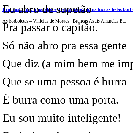
Eu abro de supetão
Brancas/ azuis/ amarelas/ e pretas/ brincam/ na luz/ as belas borbo
As borboletas – Vinícius de Moraes Brancas Azuis Amarelas E...
Pra passar o capitão.
Só não abro pra essa gente
Que diz (a mim bem me impo
Que se uma pessoa é burra
É burra como uma porta.
Eu sou muito inteligente!