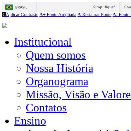
Simplifique!
Com
BRASIL
C
Aplicar Contraste
A+
Fonte Ampliada
A
Restaurar Fonte
A-
Fonte 
Institucional
Quem somos
Nossa História
Organograma
Missão, Visão e Valore
Contatos
Ensino