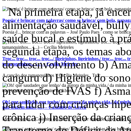
Na primeira etapa, já encer
Poesia/ é brincar com palavras/ como se brinca/ com bola, papagaio
alimentação saudável, bully
Poesia é... brincar com as palavras – José Paulo Paes como se brinca.
saúde bucal e estímulo à 
segunda etapa, os temas abor
Troc... troc... troc... troc.../ ligeirinhos, ligeirinhos,/ troc... troc...
do desenvolvimento b) Am
tamanquinhos... (...) – Cecília Meireles
canguru d) Higiene do sono
A canção dos tamanquinhos – Cecília Meireles Troc…...
prevenção de IVAS f) Asma 
para lidar com crianças hip
Oh! que saudades que tenho/ da aurora da minha vida,/ da minha
não trazem mais! (...) – Casimiro de Abreu
crônica j) Inserção da crian
Meus oito anos – Casimiro de Abreu Oh! que saudades que tenho Da
Transtorno do Déficit de At