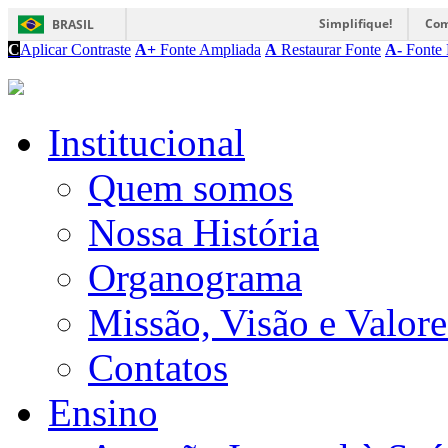
Simplifique!
Com
BRASIL
C
Aplicar Contraste
A+
Fonte Ampliada
A
Restaurar Fonte
A-
Fonte 
Institucional
Quem somos
Nossa História
Organograma
Missão, Visão e Valore
Contatos
Ensino