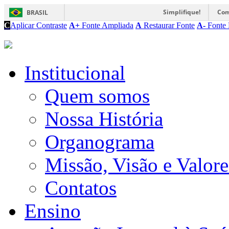
Simplifique!
Com
BRASIL
C
Aplicar Contraste
A+
Fonte Ampliada
A
Restaurar Fonte
A-
Fonte 
Institucional
Quem somos
Nossa História
Organograma
Missão, Visão e Valore
Contatos
Ensino