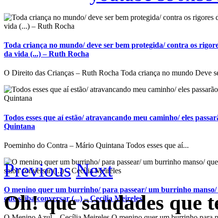
Toda criança no mundo/ deve ser bem protegida/ contra os rigore
da vida (...) – Ruth Rocha
O Direito das Crianças – Ruth Rocha Toda criança no mundo Deve se
Todos esses que aí estão/ atravancando meu caminho/ eles passarã
Quintana
Poeminho do Contra – Mário Quintana Todos esses que aí...
Previous
Next
O menino quer um burrinho/ para passear/ um burrinho manso/ 
Oh! que saudades que t
que saiba conversar (...) – Cecília Meireles
O Menino Azul – Cecília Meireles O menino quer um burrinho para p