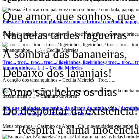
Que amor, que sonhos, que f
Poesia/ é brincar com palavras/ como se brinca/ com bola, papagaio
Naquelas tardes fagueiras
Poesia é... brincar com as palavras – José Paulo Paes como se brinca.
À sombra das bananeiras,
Troc... troc... troc... troc.../ ligeirinhos, ligeirinhos,/ troc... troc...
tamanquinhos... (...) – Cecília Meireles
Debaixo dos laranjais!
A canção dos tamanquinhos – Cecília Meireles Troc…...
Como são belos os dias
Do despontar da existência!
Oh! que saudades que tenho/ da aurora da minha vida,/ da minha
não trazem mais! (...) – Casimiro de Abreu
— Respira a alma inocência
Meus oito anos – Casimiro de Abreu Oh! que saudades que tenho Da