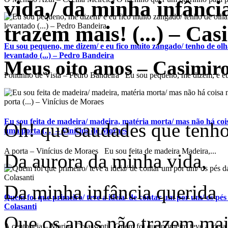
vida,/ da minha infânci
trazem mais! (...) – Ca
Eu sou pequeno, me dizem/ e eu fico muito zangado/ tenho de ol
levantado (...) – Pedro Bandeira
Meus oito anos – Casimir
Pontinho de Vista – Pedro Bandeira Eu sou pequeno, me dizem, e eu 
Eu sou feita de madeira/ madeira, matéria morta/ mas não há co
Oh! que saudades que tenh
uma porta (...) – Vinícius de Moraes
A porta – Vinícius de Moraes Eu sou feita de madeira Madeira,...
Da aurora da minha vida,
Da minha infância querida
Quem foi que primeiro/ teve a ideia/ de contar um por um/ os pés 
Colasanti
Que os anos não trazem mai
A centopeia – Marina Colassanti Quem foi que primeiro teve a ideia 