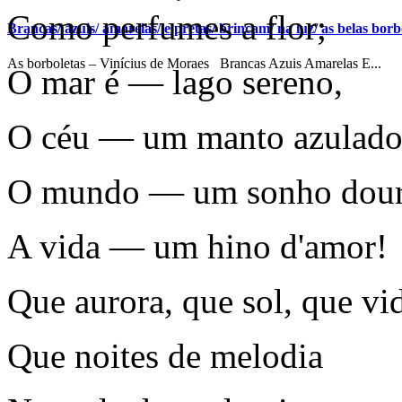
Como perfumes a flor;
Brancas/ azuis/ amarelas/ e pretas/ brincam/ na luz/ as belas borbo
As borboletas – Vinícius de Moraes Brancas Azuis Amarelas E...
O mar é — lago sereno,
O céu — um manto azulado
O mundo — um sonho dour
A vida — um hino d'amor!
Que aurora, que sol, que vi
Que noites de melodia