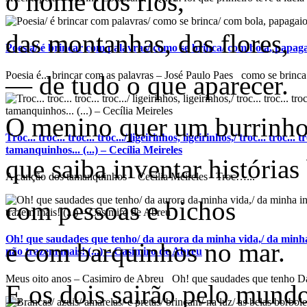
o nome dos rios,
das montanhas, das flores,
Poesia/ é brincar com palavras/ como se brinca/ com bola, papagaio
Poesia é... brincar com as palavras – José Paulo Paes como se brinca.
— de tudo o que aparecer.
O menino quer um burrinh
Troc... troc... troc... troc.../ ligeirinhos, ligeirinhos,/ troc... troc...
tamanquinhos... (...) – Cecília Meireles
que saiba inventar histórias
A canção dos tamanquinhos – Cecília Meireles Troc…...
com pessoas e bichos
Oh! que saudades que tenho/ da aurora da minha vida,/ da minha
e com barquinhos no mar.
não trazem mais! (...) – Casimiro de Abreu
Meus oito anos – Casimiro de Abreu Oh! que saudades que tenho Da
E os dois sairão pelo mund