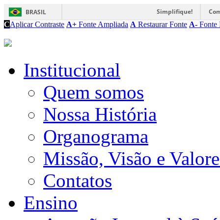
Simplifique!
Com
BRASIL
C
Aplicar Contraste
A+
Fonte Ampliada
A
Restaurar Fonte
A-
Fonte 
Institucional
Quem somos
Nossa História
Organograma
Missão, Visão e Valore
Contatos
Ensino