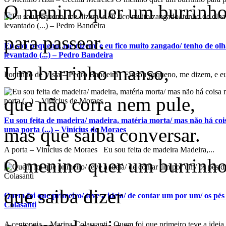
O menino quer um burrinh
para passear.
Eu sou pequeno, me dizem/ e eu fico muito zangado/ tenho de ol
levantado (...) – Pedro Bandeira
Um burrinho manso,
Pontinho de Vista – Pedro Bandeira Eu sou pequeno, me dizem, e eu 
que não corra nem pule,
Eu sou feita de madeira/ madeira, matéria morta/ mas não há co
mas que saiba conversar.
uma porta (...) – Vinícius de Moraes
A porta – Vinícius de Moraes Eu sou feita de madeira Madeira,...
O menino quer um burrinh
que saiba dizer
Quem foi que primeiro/ teve a ideia/ de contar um por um/ os pés 
Colasanti
A centopeia – Marina Colassanti Quem foi que primeiro teve a ideia 