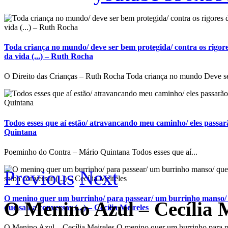
Toda criança no mundo/ deve ser bem protegida/ contra os rigore
da vida (...) – Ruth Rocha
O Direito das Crianças – Ruth Rocha Toda criança no mundo Deve se
Todos esses que aí estão/ atravancando meu caminho/ eles passarã
Quintana
Poeminho do Contra – Mário Quintana Todos esses que aí...
Previous
Next
O menino quer um burrinho/ para passear/ um burrinho manso/ 
O Menino Azul – Cecília M
que saiba conversar (...) – Cecília Meireles
O Menino Azul – Cecília Meireles O menino quer um burrinho para p