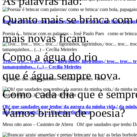
As palavras não:
Quanto mais se brinca com 
Poesia/ é brincar com palavras/ como se brinca/ com bola, papagaio
Poesia é... brincar com as palavras – José Paulo Paes como se brinca.
mais novas ficam.
Como a água do rio
Troc... troc... troc... troc.../ ligeirinhos, ligeirinhos,/ troc... troc...
tamanquinhos... (...) – Cecília Meireles
que é água sempre nova.
A canção dos tamanquinhos – Cecília Meireles Troc…...
Como cada dia que é sempr
Oh! que saudades que tenho/ da aurora da minha vida,/ da minha
Vamos brincar de poesia?
não trazem mais! (...) – Casimiro de Abreu
Meus oito anos – Casimiro de Abreu Oh! que saudades que tenho Da