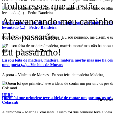
Todos esses que aí estão
Atravancando meu caminho
Eu sou pequeno, me dizem/ e eu fico muito zangado/ tenho de ol
levantado (...) – Pedro Bandeira
Eles passarão...
Pontinho de Vista – Pedro Bandeira Eu sou pequeno, me dizem, e eu 
Eu passarinho!
Eu sou feita de madeira/ madeira, matéria morta/ mas não há co
uma porta (...) – Vinícius de Moraes
A porta – Vinícius de Moraes Eu sou feita de madeira Madeira,...
UFRJ
Quem foi que primeiro/ teve a ideia/ de contar um por um/ os pés 
Desenvol
Colasanti
A centopeia – Marina Colassanti Quem foi que primeiro teve a ideia 