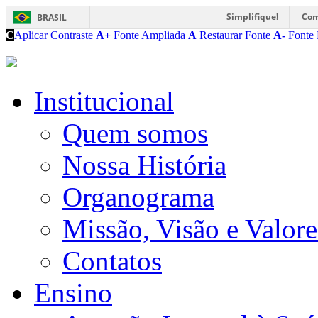
Simplifique!
Com
BRASIL
C
Aplicar Contraste
A+
Fonte Ampliada
A
Restaurar Fonte
A-
Fonte 
Institucional
Quem somos
Nossa História
Organograma
Missão, Visão e Valore
Contatos
Ensino