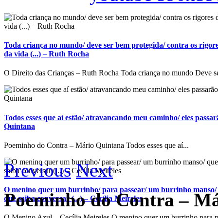
Toda criança no mundo/ deve ser bem protegida/ contra os rigore
da vida (...) – Ruth Rocha
O Direito das Crianças – Ruth Rocha Toda criança no mundo Deve se
Todos esses que aí estão/ atravancando meu caminho/ eles passarã
Quintana
Poeminho do Contra – Mário Quintana Todos esses que aí...
Previous
Next
O menino quer um burrinho/ para passear/ um burrinho manso/ 
Poeminho do Contra – Má
que saiba conversar (...) – Cecília Meireles
O Menino Azul – Cecília Meireles O menino quer um burrinho para p