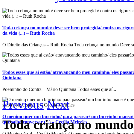
Toda criança no mundo/ deve ser bem protegida/ contra os rigore
da vida (...) – Ruth Rocha
O Direito das Crianças – Ruth Rocha Toda criança no mundo Deve se
Todos esses que aí estão/ atravancando meu caminho/ eles passarã
Quintana
Poeminho do Contra – Mário Quintana Todos esses que aí...
Previous
Next
O menino quer um burrinho/ para passear/ um burrinho manso/ 
Toda criança no mundo/
que saiba conversar (...) – Cecília Meireles
O Menino Azul – Cecília Meireles O menino quer um burrinho para p