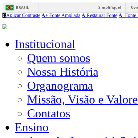
Simplifique!
Com
BRASIL
C
Aplicar Contraste
A+
Fonte Ampliada
A
Restaurar Fonte
A-
Fonte 
Institucional
Quem somos
Nossa História
Organograma
Missão, Visão e Valore
Contatos
Ensino