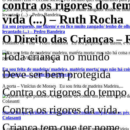
contra os rigores do te
vida (...) – Ruth Rocha
Eu sou pequeno, me dizem/ e eu fico muito zangado/ tenho de ol
levantado (...) – Pedro Bandeira
O Direito das Crianças –
Pontinho de Vista – Pedro Bandeira Eu sou pequeno, me dizem, e eu 
Toda criança no mundo
Eu sou feita de madeira/ madeira, matéria morta/ mas não há co
Deve ser bem protegida
uma porta (...) – Vinícius de Moraes
A porta – Vinícius de Moraes Eu sou feita de madeira Madeira,...
Contra os rigores do tempo
Contra os rigores da vida.
Quem foi que primeiro/ teve a ideia/ de contar um por um/ os pés 
Colasanti
Criança tem que ter nome
A centopeia – Marina Colassanti Quem foi que primeiro teve a ideia 